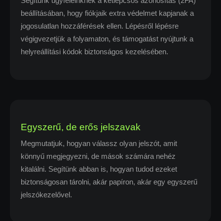
Segítünk ügyfeleinknek a kétlépcsős azonosítás (2FA)
beállításában, hogy fiókjaik extra védelmet kapjanak a
jogosulatlan hozzáférések ellen. Lépésről lépésre
végigvezetjük a folyamaton, és támogatást nyújtunk a
helyreállítási kódok biztonságos kezelésében.
Egyszerű, de erős jelszavak
Megmutatjuk, hogyan válassz olyan jelszót, amit
könnyű megjegyezni, de mások számára nehéz
kitalálni. Segítünk abban is, hogyan tudod ezeket
biztonságosan tárolni, akár papíron, akár egy egyszerű
jelszókezelővel.