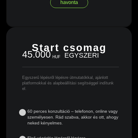
havonta
Start csomag
45.000
EGYSZERI
HUF
Egyszerű lépésről lépésre útmutatókkal, ajánlott
platformokkal és alapbeállítási segítséggel indítunk
el.
60 perces konzultáció – telefonon, online vagy
személyesen. Rád szabva, akkor és ott, ahogy
neked kényelmes.
Első vásárlás lépésről lépésre