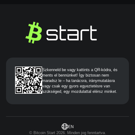
Szkenneld be vagy kattints a QR-kódra, és
ments el bennünket! Így biztosan nem
maradsz le – ha tanácsra, iránymutatásra
vagy csak egy gyors egyeztetésre van
szükséged, egy mozdulattal elérsz minket.
EN
© Bitcoin Start 2026. Minden jog fenntartva.