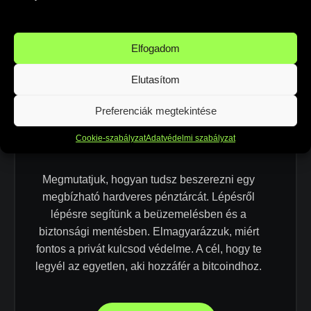
BŐVEBBEN
Elfogadom
Elutasítom
Preferenciák megtekintése
02
Hidegtárca beszerzése
Cookie-szabályzat
Adatvédelmi szabályzat
és beállítása
Megmutatjuk, hogyan tudsz beszerezni egy
megbízható hardveres pénztárcát. Lépésről
lépésre segítünk a beüzemelésben és a
biztonsági mentésben. Elmagyarázzuk, miért
fontos a privát kulcsod védelme. A cél, hogy te
legyél az egyetlen, aki hozzáfér a bitcoindhoz.