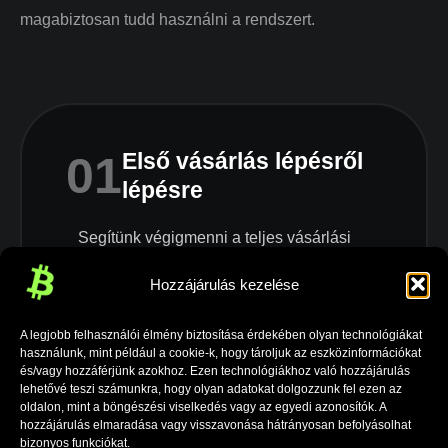
magabiztosan tudd használni a rendszert.
01
Első vásárlás lépésről
lépésre
Segítünk végigmenni a teljes vásárlási
folyamaton – a befizetéstől a bitcoin átvételéig.
Hozzájárulás kezelése
Megmutatjuk, hogyan adsz le megbízást és
mire figyelj közben. Közösen ellenőrizzük a
A legjobb felhasználói élmény biztosítása érdekében olyan technológiákat
tranzakció részleteit és biztonsági elemeit.
használunk, mint például a cookie-k, hogy tároljuk az eszközinformációkat
Nem hagyunk magadra, kérdezhetsz,
és/vagy hozzáférjünk azokhoz. Ezen technológiákhoz való hozzájárulás
visszaellenőrzünk, magyarázunk.
lehetővé teszi számunkra, hogy olyan adatokat dolgozzunk fel ezen az
oldalon, mint a böngészési viselkedés vagy az egyedi azonosítók. A
hozzájárulás elmaradása vagy visszavonása hátrányosan befolyásolhat
bizonyos funkciókat.