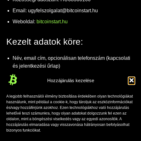
Email: ugyfelszolgalat@bitcoinstart.hu
Weboldal:
bitcoinstart.hu
Kezelt adatok köre:
Név, email cím, opcionálisan telefonszám (kapcsolati
és jelentkezési űrlap)
Böngészési adatok (Google Analytics – anonim
Hozzájárulás kezelése
statisztikai célra)
A legjobb felhasználói élmény biztosítása érdekében olyan technológiákat
használunk, mint például a cookie-k, hogy tároljuk az eszközinformációkat
Adatkezelés célja:
és/vagy hozzáférjünk azokhoz. Ezen technológiákhoz való hozzájárulás
lehetővé teszi számunkra, hogy olyan adatokat dolgozzunk fel ezen az
oldalon, mint a böngészési viselkedés vagy az egyedi azonosítók. A
Kapcsolattartás, érdeklődések kezelése
hozzájárulás elmaradása vagy visszavonása hátrányosan befolyásolhat
bizonyos funkciókat.
Jelentkezések fogadása