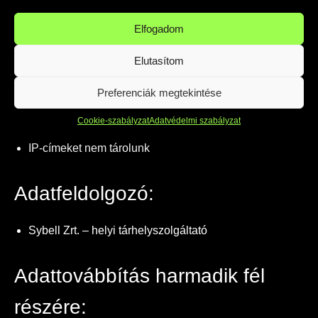
Weboldal forgalmának elemzése (Google Analytics
segítségével)
Elfogadom
Elutasítom
Adattárolás módja:
Preferenciák megtekintése
Minden adat helyben, a Sybell Zrt. infrastruktúráján
Cookie-szabályzat
Adatvédelmi szabályzat
kerül tárolásra (nem használunk külső szervereket)
IP-címeket nem tárolunk
Adatfeldolgozó:
Sybell Zrt. – helyi tárhelyszolgáltató
Adattovábbítás harmadik fél
részére: