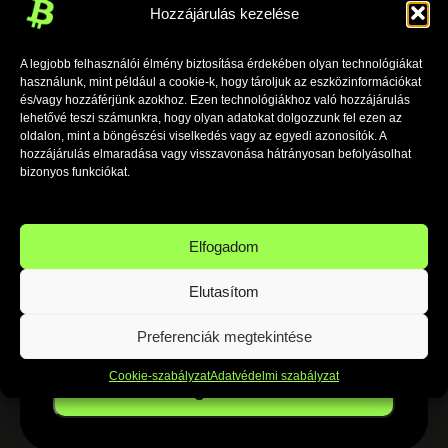
Hozzájárulás kezelése
Email
*
A legjobb felhasználói élmény biztosítása érdekében olyan technológiákat
Telefonszám
*
használunk, mint például a cookie-k, hogy tároljuk az eszközinformációkat
és/vagy hozzáférjünk azokhoz. Ezen technológiákhoz való hozzájárulás
lehetővé teszi számunkra, hogy olyan adatokat dolgozzunk fel ezen az
Hogyan szeretnéd a konzultációt?
*
oldalon, mint a böngészési viselkedés vagy az egyedi azonosítók. A
hozzájárulás elmaradása vagy visszavonása hátrányosan befolyásolhat
bizonyos funkciókat.
Részletek, amelyek segítenek felkészülni a
megbeszélésre (opcionális)
Elfogadom
Elolvastam a részleteket, amelyeket
itt találsz
meg
.
Elutasítom
Elfogadom az adatvédelmi szabályzatot.
Preferenciák megtekintése
Cookie-szabályzat
Adatvédelmi szabályzat